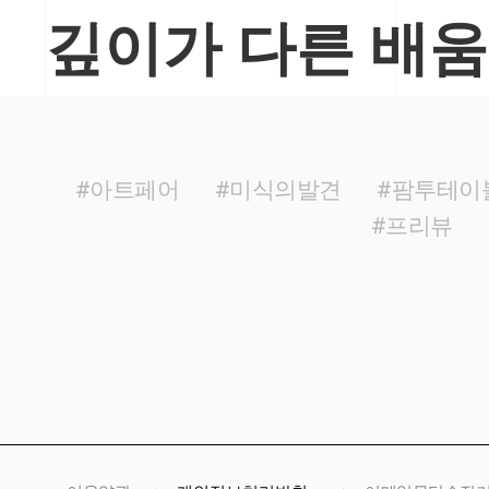
깊이가 다른 배움
#아트페어
#미식의발견
#팜투테이
#프리뷰